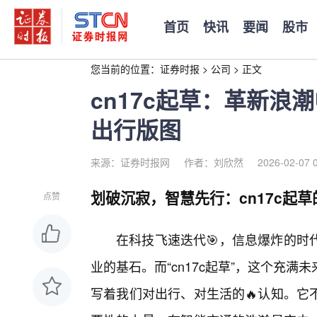
首页
快讯
要闻
股市
您当前的位置：
证券时报
>
公司
>
正文
cn17c起草：革新浪
出行版图
来源：证券时报网
作者：刘欣然
2026-02-07 
划破沉寂，智慧先行：cn17c起
点赞
在科技飞速迭代🎯，信息爆炸的时
业的基石。而“cn17c起草”，这个充
写着我们对出行、对生活的🔥认知。它