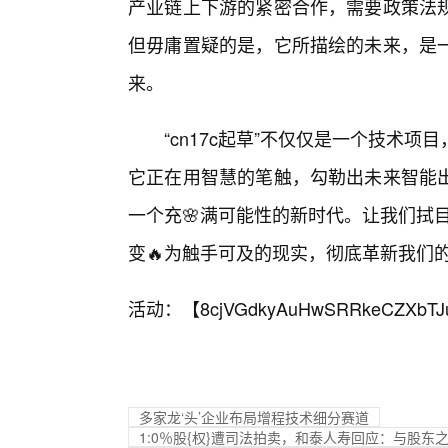
产业链上下游的紧密合作，需要政策法
但毋庸置疑的是，它所描绘的未来，是
来。
“cn17c起草”不仅仅是一个技术
它正在用智慧的笔触，勾勒出未来智能
一个充🌸满可能性的新时代。让我们拭目
变🔥为触手可及的现实，彻底革新我们
活动：【
8cjVGdkyAuHwSRRkeCZXbTJ
多家龙‘头’企业布局增程技术细分赛道
1:0％股{权}遭司法拍卖，和泰人寿回应：与股