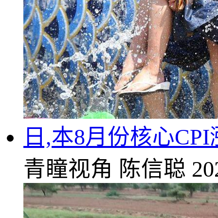
日,本8月份核心C
青瞳视角
陈信聪
20