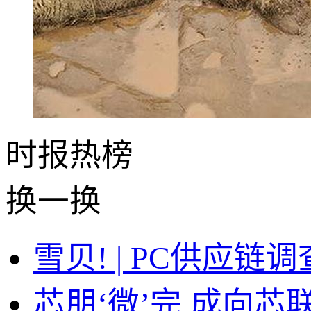
时报
热榜
换一换
雪贝! | PC供应
芯朋‘微’完,成向芯