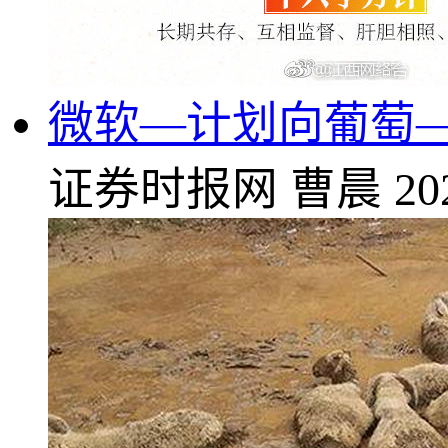
微软—计划向葡萄—
证券时报网
曹晨
20