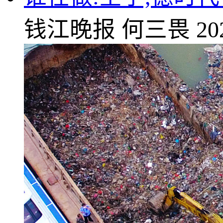
钱江晚报
何三畏
20