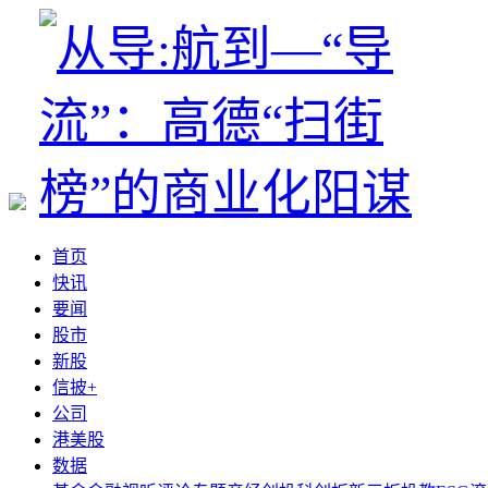
首页
快讯
要闻
股市
新股
信披+
公司
港美股
数据