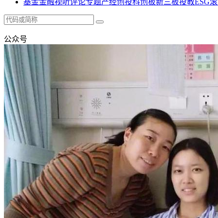
基金
金融
视听
评论
专题
产经
创投
科创板
新三板
投教
ESG
滚
公众号