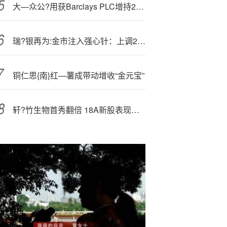
大—众公?用获Barclays PLC增持2574.2万股 每股均价约3.44港元
瑞?银再为:金市注入强心针：上调2026年黄金目标价！
铜仁思{南}红—薯成带动增收“金元宝”
轩?竹生物首秀翻倍 18A新股表现强劲