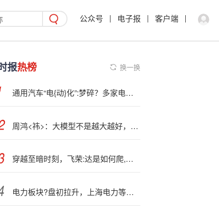
公众号
电子报
客户端
时报
热榜
换一换
通用汽车“电{动}化”:梦碎？多家电池及电动车厂拟裁员停产
周鸿<祎>：大模型不是越大越好，“大”和“有能力”并不完全成正比
穿越至暗时刻，飞荣:达是如何爬,出业绩深坑的？
电力板块?盘初拉升，上海电力等多股涨停