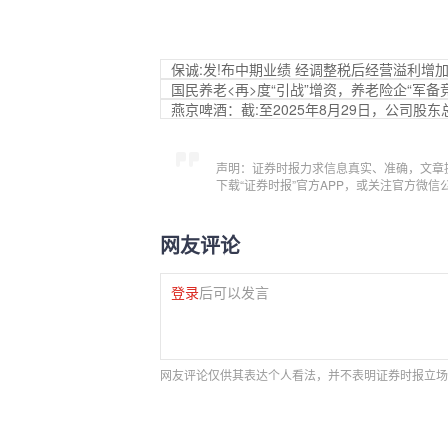
保诚:发!布中期业绩 经调整税后经营溢利增加7
国民养老<再>度“引战”增资，养老险企“军备
燕京啤酒：截:至2025年8月29日，公司股东总
声明：证券时报力求信息真实、准确，文章
下载“证券时报”官方APP，或关注官方微
网友评论
登录
后可以发言
网友评论仅供其表达个人看法，并不表明证券时报立场