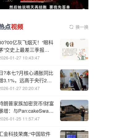
热点
视频
换一换
30?00亿灰飞烟灭！“眼科
茅”交史上最差三季报，
并购套利难以为继？提防
2026-01-27 10:43:47
大额商誉爆雷
日?本七?月核心通胀同比
增3.1%，远高于央行2%
目标
2026-01-27 20:20:47
特朗普家族加密货币!财富
暴增：与Pan:cakeSwap
合作发行USD1，家族持
2026-01-25 11:57:47
币市值约45亿美元
汇金科技荣膺;“中国软件